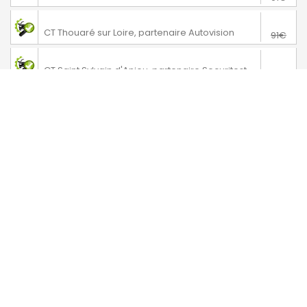
76€
Thouaré sur Loire
CT Thouaré sur Loire, partenaire Autovision
91€
76€
Verrières-en-Anjou
CT Saint Sylvain d'Anjou, partenaire Securitest
91€
76€
Varades
CT Varades Loireauxence
91€
71€
Héric
CT Héric
86€
73€
Chemillé
CT Chemillé, partenaire Norisko
88€
76€
Nantes
CT Nantes René Coty, partenaire Autosur
86€
Thouars
CT Thouars, partenaire Autosecurité
Tarifs promotionnels suivant disponibilités