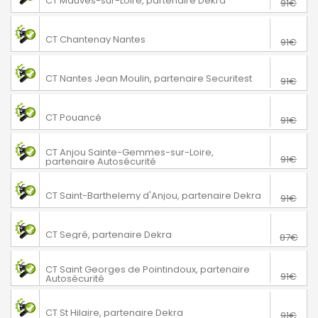
CT Mauves-sur-Loire, partenaire Dekra
91€
70€
Nantes
CT Chantenay Nantes
91€
76€
Nantes
CT Nantes Jean Moulin, partenaire Securitest
91€
76€
Pouancé
CT Pouancé
91€
Sainte Gemmes sur Loire
76€
CT Anjou Sainte-Gemmes-sur-Loire,
91€
partenaire Autosécurité
76€
Saint-Barthélemy d'Anjou
CT Saint-Barthelemy d'Anjou, partenaire Dekra
91€
72€
Segré-en-Anjou Bleu
CT Segré, partenaire Dekra
87€
Saint-Georges-de-Pointindoux
76€
CT Saint Georges de Pointindoux, partenaire
91€
Autosécurité
76€
Saint-Hilaire-de-Riez
CT St Hilaire, partenaire Dekra
91€