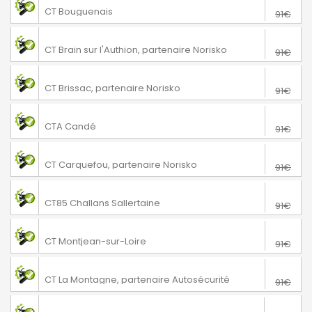
Bouguenais
CT Bouguenais
91€
76€
Loire-Authion
CT Brain sur l'Authion, partenaire Norisko
91€
76€
Brissac Loire Aubance
CT Brissac, partenaire Norisko
91€
76€
Angrie
CTA Candé
91€
76€
Carquefou
CT Carquefou, partenaire Norisko
91€
76€
Challans
CT85 Challans Sallertaine
91€
76€
Mauges-sur-Loire
CT Montjean-sur-Loire
91€
76€
La Montagne
CT La Montagne, partenaire Autosécurité
91€
69€
La Mothe Achard