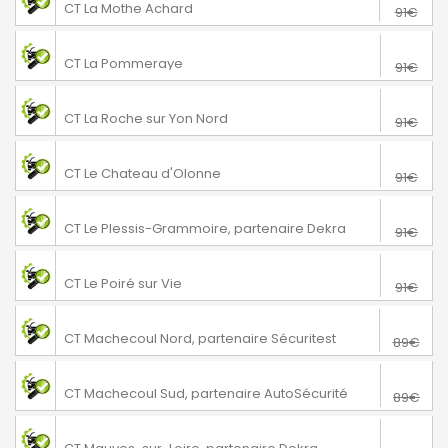
CT La Mothe Achard
91€
76€
La Pommeraye
CT La Pommeraye
91€
76€
La Roche sur Yon
CT La Roche sur Yon Nord
91€
76€
Le Chateau d'Olonne
CT Le Chateau d'Olonne
91€
76€
Le Plessis-Grammoire
CT Le Plessis-Grammoire, partenaire Dekra
91€
76€
Le Poiré sur Vie
CT Le Poiré sur Vie
91€
64€
Machecoul-Saint-Même
CT Machecoul Nord, partenaire Sécuritest
89€
74€
Machecoul-Saint-Même
CT Machecoul Sud, partenaire AutoSécurité
89€
74€
Mauves-sur-Loire