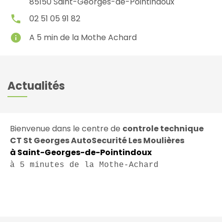
85150
Saint-Georges-de-Pointindoux
local_phone
02 51 05 91 82
info
A 5 min de la Mothe Achard
Actualités
Bienvenue dans le centre de
controle technique
CT St Georges AutoSecurité Les Moulières
à Saint-Georges-de-Pointindoux
à 5 minutes de la Mothe-Achard