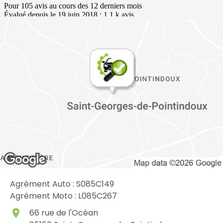
Agrément Auto : S085C149
Agrément Moto : L085C267
place
66 rue de l'Océan