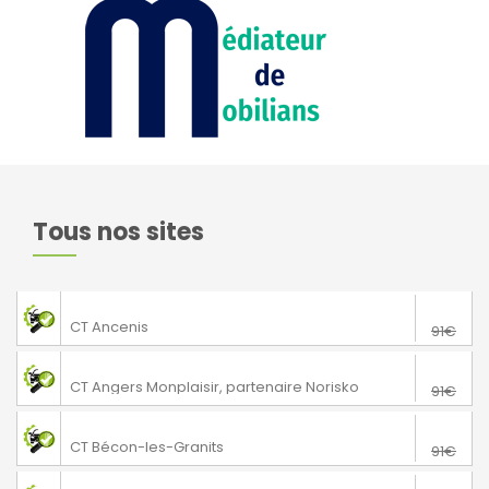
Tous nos sites
76€
Saint-Gereon
CT Ancenis
91€
76€
Angers
CT Angers Monplaisir, partenaire Norisko
91€
76€
Bécon-les-Granits
CT Bécon-les-Granits
91€
76€